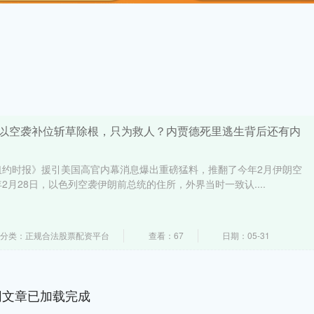
美以空袭补位斩草除根，只为救人？内贾德死里逃生背后还有内
纽约时报》援引美国高官内幕消息爆出重磅猛料，推翻了今年2月伊朗空
2月28日，以色列空袭伊朗前总统的住所，外界当时一致认....
分类：正规合法股票配资平台
查看：67
日期：05-31
网文章已加载完成