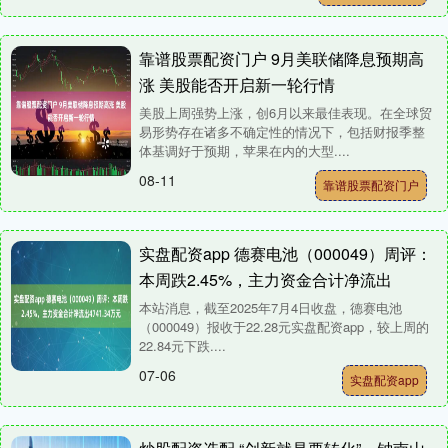
靠谱股票配资门户 9月美联储降息预期高
涨 美股能否开启新一轮行情
美股上周强势上涨，创6月以来最佳表现。在全球贸
易形势存在诸多不确定性的情况下，包括财报季整
体基调好于预期，苹果在内的大型....
08-11
靠谱股票配资门户
实盘配资app 德赛电池（000049）周评：
本周跌2.45%，主力资金合计净流出
4741.34万元
本站消息，截至2025年7月4日收盘，德赛电池
（000049）报收于22.28元实盘配资app，较上周的
22.84元下跌....
07-06
实盘配资app