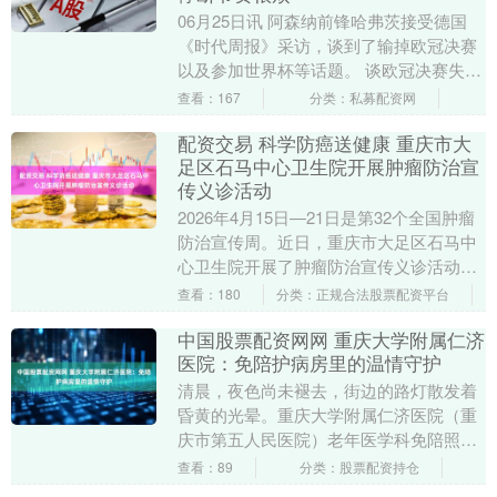
06月25日讯 阿森纳前锋哈弗茨接受德国
《时代周报》采访，谈到了输掉欧冠决赛
以及参加世界杯等话题。 谈欧冠决赛失利
哈弗茨：“说实话，那很艰难，比赛后，我
查看：167
分类：私募配资网
最初以....
配资交易 科学防癌送健康 重庆市大
足区石马中心卫生院开展肿瘤防治宣
传义诊活动
2026年4月15日—21日是第32个全国肿瘤
防治宣传周。近日，重庆市大足区石马中
心卫生院开展了肿瘤防治宣传义诊活动，
把防癌知识送到老百姓心坎上配资交易，
查看：180
分类：正规合法股票配资平台
帮助大....
中国股票配资网网 重庆大学附属仁济
医院：免陪护病房里的温情守护
清晨，夜色尚未褪去，街边的路灯散发着
昏黄的光晕。重庆大学附属仁济医院（重
庆市第五人民医院）老年医学科免陪照护
服务病房里，护理员们已开始了新一天的
查看：89
分类：股票配资持仓
工作。她们依次为....