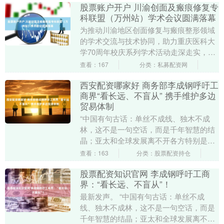
股票账户开户 川渝创面及瘢痕修复专
科联盟（万州站）学术会议圆满落幕
为推动川渝地区创面修复与瘢痕整形领域
的学术交流与技术协同，助力重庆医科大
学70周年校庆系列学术活动走深走实，4
月10日—11日，川渝创面及瘢痕修复专科
查看：167
分类：私募配资网
联盟（万州....
西安配资哪家好 商务部李成钢呼吁工
商界“看长远、不盲从” 携手维护多边
贸易体制
“中国有句古话：单丝不成线、独木不成
林，这不是一句空话，而是千年智慧的结
晶；亚太和全球发展离不开各方特别是工
商界的共同努力，希望我们凝聚共识、携
查看：163
分类：股票配资持仓
手前行，共同书写....
股票配资知识官网 李成钢呼吁工商
界：“看长远、不盲从”！
最新发声。 “中国有句古话：单丝不成
线、独木不成林，这不是一句空话，而是
千年智慧的结晶；亚太和全球发展离不开