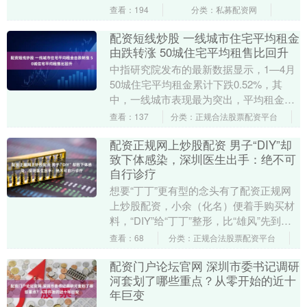
各方特别是工商界的共同努力，希望我们
查看：194
分类：私募配资网
凝聚共识、携手前....
配资短线炒股 一线城市住宅平均租金
由跌转涨 50城住宅平均租售比回升
中指研究院发布的最新数据显示，1—4月
50城住宅平均租金累计下跌0.52%，其
中，一线城市表现最为突出，平均租金由
跌转涨，累计上涨0.05%，租金韧性凸
查看：137
分类：正规合法股票配资平台
显。同时....
配资正规网上炒股配资 男子“DIY”却
致下体感染，深圳医生出手：绝不可
自行诊疗
想要“丁丁”更有型的念头有了配资正规网
上炒股配资，小余（化名）便着手购买材
料，“DIY”给“丁丁”整形，比“雄风”先到
的，是脓肿得像萝卜一样的“丁丁”。当
查看：68
分类：正规合法股票配资平台
177....
配资门户论坛官网 深圳市委书记调研
河套划了哪些重点？从零开始的近十
年巨变