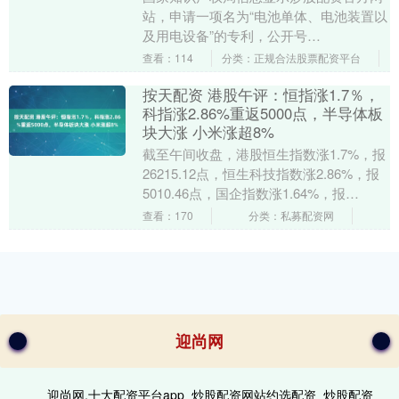
站，申请一项名为“电池单体、电池装置以
及用电设备”的专利，公开号
CN121964770A，申请日期为2025年4
查看：114
分类：正规合法股票配资平台
月。 专利摘....
按天配资 港股午评：恒指涨1.7％，
科指涨2.86%重返5000点，半导体板
块大涨 小米涨超8%
截至午间收盘，港股恒生指数涨1.7%，报
26215.12点，恒生科技指数涨2.86%，报
5010.46点，国企指数涨1.64%，报
8824.39点按天配资，红筹....
查看：170
分类：私募配资网
迎尚网
迎尚网,十大配资平台app_炒股配资网站约选配资_炒股配资