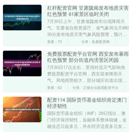
杠杆配资官网 甘肃陇南发布地质灾害
红色预警 61家景区临时关闭
7月30日上午，甘肃省陇南市出现降雨天
气。甘肃省自然资源厅、省气象局当天8时
30分发布地质灾害气象风险预警，预计未
来24小时内，陇南市（武都区、成县、文
查看：70
分类：私募配资网
县、康县....
免费股票配资平台官网 西安发布暴雨
红色预警 部分街道内涝景区闭园
7月30日17点左右，受强对流天气影响免
费股票配资平台官网，西安迎来降雨天
气。局地雨势较大，部分城区街道出现内
涝。 西安市气象台30日17时35分升级发布
查看：62
分类：正规合法股票配资平台
暴雨红....
配资114 国际货币基金组织肯定澳门
经济韧性
国际货币基金组织（IMF）29日指出，澳
门经济保持韧性，金融体系整体稳健，金
融业态日益多元，并在经济适度多元发展