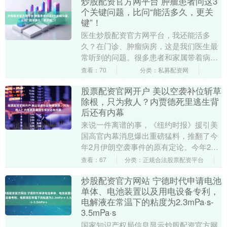
炒股配资官方网平台 肿瘤患者问这3
个关键问题，比问“能活多久，更关
键”！
医生炒股配资官方网平台，我还能活多
久？在门诊、肿瘤病房，这是我们医生最
常听到的问题。很多患者和家属带着病例
辗转多家医院，满心惶恐地抛出这个问
查看：70
分类：私募配资网
题，甚至有的人因为盲....
股票配资官网开户 美以空袭补位斩草
除根，只为救人？内贾德死里逃生背
后还有内幕
来说一件离谱的事，《纽约时报》援引美
国高官内幕消息爆出重磅猛料，推翻了今
年2月伊朗空袭事件的原有定论。今年2月
28日，以色列空袭伊朗前总统的住所，外
查看：67
分类：正规合法股票配资平台
界当时一致认....
炒股配资官方网站 宁德时代申请电池
单体、电池装置以及用电设备专利，
电解液在常温下的粘度为2.3mPa·s-
3.5mPa·s
国家知识产权局信息显示炒股配资官方网