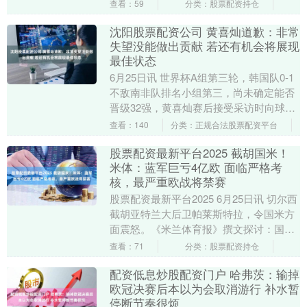
方面取得稳步进展。 据介绍，IMF专家代
查看：59
分类：股票配资持仓
表团7月....
沈阳股票配资公司 黄喜灿道歉：非常
失望没能做出贡献 若还有机会将展现
最佳状态
6月25日讯 世界杯A组第三轮，韩国队0-1
不敌南非队排名小组第三，尚未确定能否
晋级32强，黄喜灿赛后接受采访时向球迷
道歉。 赛后接受记者采访时，黄喜灿表
查看：140
分类：正规合法股票配资平台
示：“....
股票配资最新平台2025 截胡国米！
米体：蓝军巨亏4亿欧 面临严格考
核，最严重欧战将禁赛
股票配资最新平台2025 6月25日讯 切尔西
截胡亚特兰大后卫帕莱斯特拉，令国米方
面震怒。《米兰体育报》撰文探讨：国米
盈利，而切尔西巨亏4亿，但他们是如何做
查看：71
分类：股票配资持仓
到买....
配资低息炒股配资门户 哈弗茨：输掉
欧冠决赛后本以为会取消游行 补水暂
停断节奏很烦