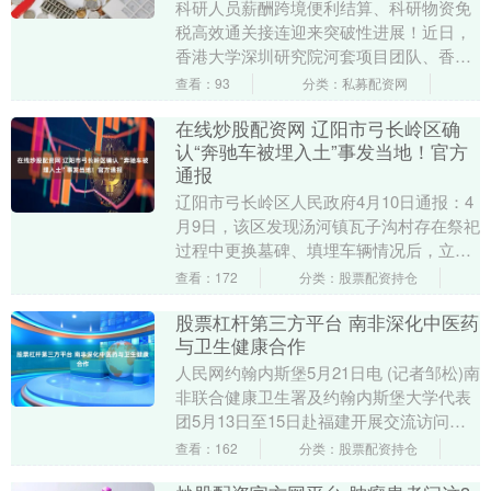
科研人员薪酬跨境便利结算、科研物资免
税高效通关接连迎来突破性进展！近日，
香港大学深圳研究院河套项目团队、香港
科学园深圳分园妙智科技3名科研人员，顺
查看：93
分类：私募配资网
利实现科研薪酬....
在线炒股配资网 辽阳市弓长岭区确
认“奔驰车被埋入土”事发当地！官方
通报
辽阳市弓长岭区人民政府4月10日通报：4
月9日，该区发现汤河镇瓦子沟村存在祭祀
过程中更换墓碑、填埋车辆情况后，立即
开展核查处置工作。经初步核查在线炒股
查看：172
分类：股票配资持仓
配资网，网....
股票杠杆第三方平台 南非深化中医药
与卫生健康合作
人民网约翰内斯堡5月21日电 (记者邹松)南
非联合健康卫生署及约翰内斯堡大学代表
团5月13日至15日赴福建开展交流访问，
先后访问福建中医药大学、附属人民医
查看：162
分类：股票配资持仓
院、附....