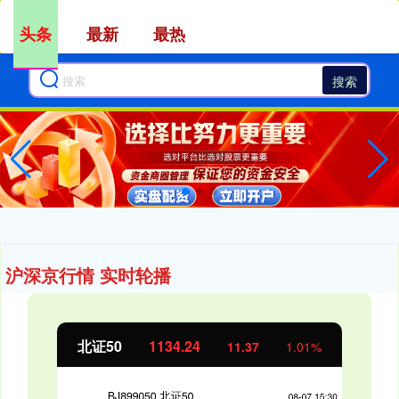
头条
最新
最热
搜索
沪深京行情 实时轮播
北证50
1134.24
11.37
1.01%